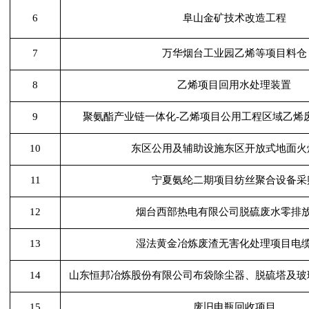
6
阜山金矿技术改造工程
7
万华烟台工业园乙烯等项目料仓
8
乙烯项目回用水处理装置
9
聚氨酯产业链一体化
-乙烯项目公用工程区域乙烯
10
东区公用及辅助设施东区开放式地面火
11
宁夏氨纶二期项目纺丝聚合设备采
12
烟台西部热电有限公司脱硫废水零排
13
湿法黄金冶炼废渣无害化处理项目电
14
山东恒邦冶炼股份有限公司布袋除尘器、脱硫塔及玻
15
废旧电瓶回收项目