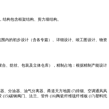
一层，结构包含框架结构、剪力墙结构。
界区范围内的初步设计（含各专篇）、详细设计、竣工图设计、物资
聚合、纺丝、包装及立体仓库），精制占地：根据精制产能设计
(6)集油器、分油器、油气分离器、甬道天方地圆 (7)排烟、空调通风风
凝胶 (15)碳钢阀门、法兰、管件 (16)陶瓷纤维毯纤维板 (17)塑料托