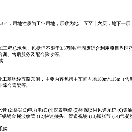
669.3㎡，用地性质为工业用地，层数为地上五至十六层，地下
目EPC工程总承包，包括但不限于3.5万吨/年固废综合利用项目
培训、售后服务及配合验收等。
购
煤化工基地经五路东侧，主要内容包括主车间占地
180m*115m
（含
外综合管架等。
光管
(2)桥架(3)电力电缆 (4)仪表电缆 (5)环保喷淋风道系统 
)不锈钢金属波纹管 (12)快速接头、管道视镜 (13)膨胀节 (14)气
采购