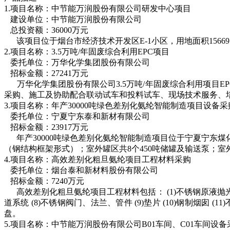
1.项目名称：中节能万润股份有限公司研发中心项目
建设单位：中节能万润股份有限公司
总投资额：
36000万元
该项目位于烟台市经济技术开发区
E-1小区，用地面积15
2.
项目名称：
3.5万吨/年固废综合利用EPC项目
委托单位：万华化学集团股份有限公司
招标金额：
27241万元
万华化学集团股份有限公司
3.5万吨/年固废综合利用项
采购、施工及协助配合联动试车和投料试车、现场技术服务、
3.
项目名称：年产
30000吨绿色差别化氨纶智能制造项目设备采
委托单位：宁夏宁东泰和新材有限公司
招标金额：
23917万元
年产
30000吨绿色差别化氨纶智能制造项目位于宁夏宁东
（钢结构框架形式）；室外罐区共
8
个
450
吨储罐及输送泵；室
4.
项目名称：高效差别化粗旦氨纶项目工程材料采购
委托单位：烟台泰和新材料股份有限公司
招标金额：
7240万元
高效差别化粗旦氨纶项目工程材料包括：
(1)不
锈钢原液抛
道系统 (8)不锈钢阀门、法兰、管件 (9)垫片 (10)钢制烟囱 (11
盘
。
5.
项目名称：中节能万润股份有限公司
B01车间、C01车间设备